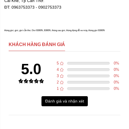
Cái Khế, Tp Cần Thơ.
ĐT: 0963753373 - 0902753373
thùng givi, givi, givi cần thơ, Givi B360N, B360N, thùng sau givi, thùng đựng đồ xe máy, thùng givi B360N
KHÁCH HÀNG ĐÁNH GIÁ
5.0
5
0
%
4
0
%
3
0
%
2
0
%
1
0
%
Đánh giá và nhận xét