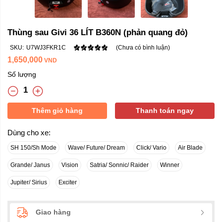
Thùng sau Givi 36 LÍT B360N (phản quang đỏ)
SKU:
U7WJ3FKR1C
(Chưa có bình luận)
1,650,000
VND
Số lượng
Thêm giỏ hàng
Thanh toán ngay
Dùng cho xe:
SH 150/Sh Mode
Wave/ Future/ Dream
Click/ Vario
Air Blade
Grande/ Janus
Vision
Satria/ Sonnic/ Raider
Winner
Jupiter/ Sirius
Exciter
Giao hàng