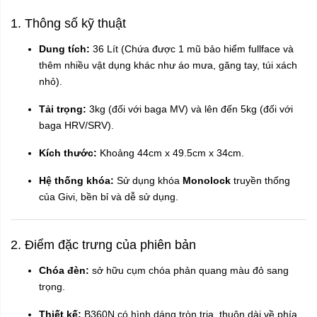
1. Thông số kỹ thuật
Dung tích:
36 Lít (Chứa được 1 mũ bảo hiểm fullface và
thêm nhiều vật dụng khác như áo mưa, găng tay, túi xách
nhỏ).
Tải trọng:
3kg (đối với baga MV) và lên đến 5kg (đối với
baga HRV/SRV).
Kích thước:
Khoảng 44cm x 49.5cm x 34cm.
Hệ thống khóa:
Sử dụng khóa
Monolock
truyền thống
của Givi, bền bỉ và dễ sử dụng.
2. Điểm đặc trưng của phiên bản
Chóa đèn:
sở hữu cụm chóa phản quang màu đỏ sang
trọng.
Thiết kế:
B360N có hình dáng tròn trịa, thuôn dài về phía