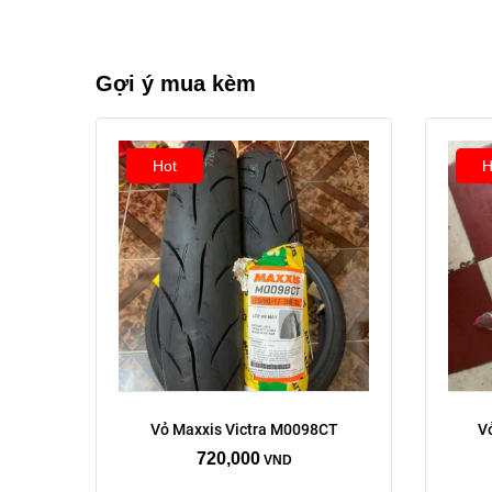
Xóa
Gợi ý mua kèm
Hot
H
Kích thước:
Vỏ Maxxis Victra M0098CT
V
70/90/17
80/90/17
720,000
VND
90/80/17
120/70/17