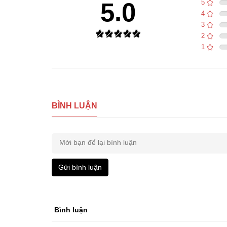
5.0
5
4
3
2
1
BÌNH LUẬN
Gửi bình luận
Kích thước:
100/70/17
120/70/17
Bình luận
70/90/17
80/90/17