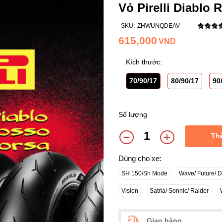
Vỏ Pirelli Diablo
SKU:
ZHWUNQDEAV
615,000
VND
Kích thước:
70/90/17
80/90/17
90
Số lượng
Th
Dùng cho xe:
SH 150/Sh Mode
Wave/ Future/ 
Vision
Satria/ Sonnic/ Raider
Giao hàng