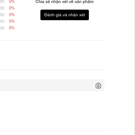
0
%
Chia sẻ nhận xét về sản phẩm
0
%
0
%
Đánh giá và nhận xét
0
%
0
%
Kích thước:
60/80/17
70/90/17
80/90/17