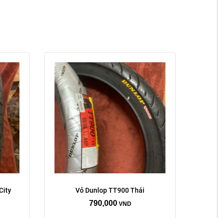
Xóa
ity 
Vỏ Dunlop TT900 Thái
790,000
VND