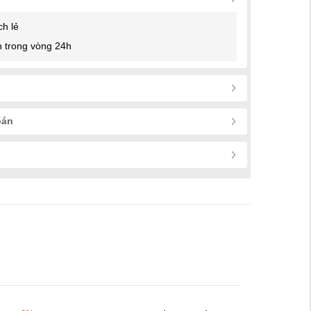
ch lẻ
 trong vòng 24h
oán