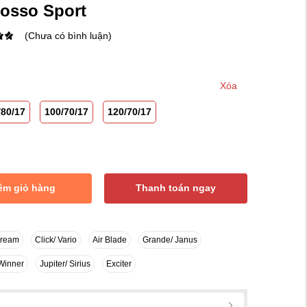
 Rosso Sport
(Chưa có bình luận)
Xóa
/80/17
100/70/17
120/70/17
êm giỏ hàng
Thanh toán ngay
Dream
Click/ Vario
Air Blade
Grande/ Janus
Winner
Jupiter/ Sirius
Exciter