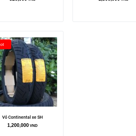
Xóa
ot
Vỏ Continental xe SH
1,200,000
VND