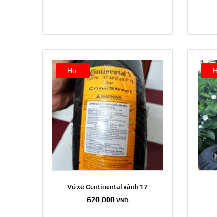
Xóa
Hot
H
Vỏ xe Continental vành 17
620,000
VND