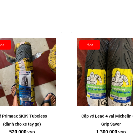
Xóa
ot
Hot
Kích thước:
ỏ Primaax SK09 Tubeless 
Cặp vỏ Lead 4 val Michelin C
(dành cho xe tay ga)
Grip Saver
100/80/16
120/80/16
520,000
1,300,000
VND
VND