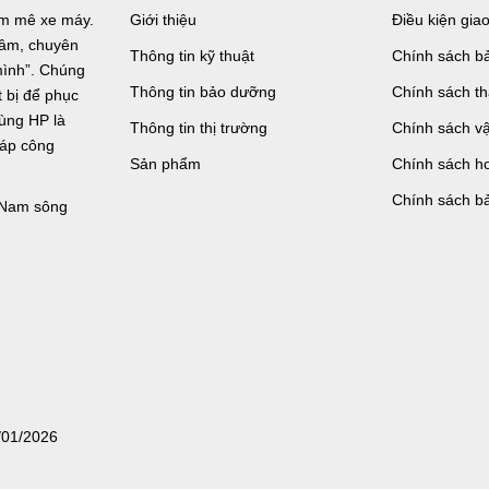
đam mê xe máy.
Giới thiệu
Điều kiện gia
n tâm, chuyên
Thông tin kỹ thuật
Chính sách bả
mình”. Chúng
Thông tin bảo dưỡng
Chính sách t
bị để phục
tùng HP là
Thông tin thị trường
Chính sách v
háp công
Sản phẩm
Chính sách ho
Chính sách b
, Nam sông
/01/2026