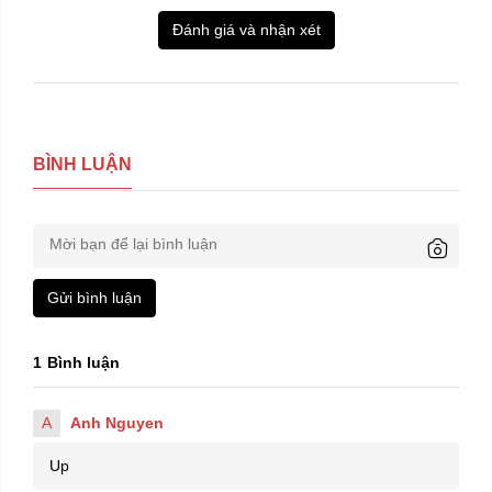
Đánh giá và nhận xét
BÌNH LUẬN
Gửi bình luận
1
Bình luận
Kích thước:
80/90/14
110/70/17
A
Anh Nguyen
Kích thước:
100/70/17
90/80/17
Up
90/90/14
80/90/14