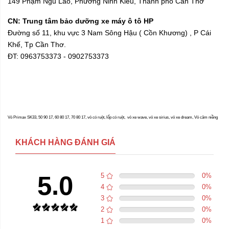
149 Phạm Ngũ Lão, Phường Ninh Kiều, Thành phố Cần Thơ
CN: Trung tâm bảo dưỡng xe máy ô tô HP
Đường số 11, khu vực 3 Nam Sông Hậu ( Cồn Khương) , P Cái
Khế, Tp Cần Thơ.
ĐT: 0963753373 - 0902753373
Vỏ Primax SK33, 50 90 17, 60 80 17, 70 80 17, vỏ có ruột, lốp có ruột, vỏ xe wave, vỏ xe sirius, vỏ xe dream, Vỏ căm niềng
KHÁCH HÀNG ĐÁNH GIÁ
5.0
5
0
%
4
0
%
3
0
%
2
0
%
1
0
%