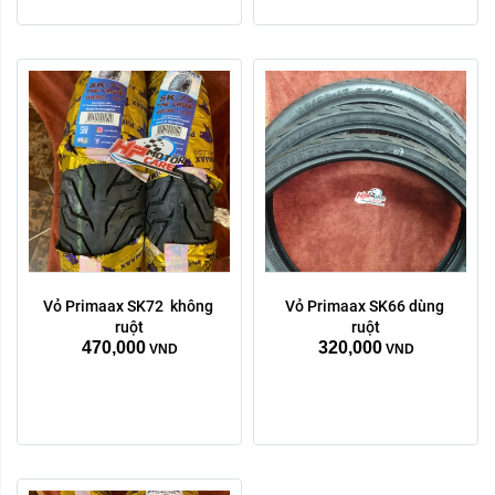
120/70/17
140/70/14
Xóa
Kích thước:
100/70/17
90/80/17
Vỏ Primaax SK72  không 
Vỏ Primaax SK66 dùng 
ruột
ruột
80/90/17
70/90/17
470,000
320,000
VND
VND
120/70/17
80/90/14
90/90/14
100/90/14
Xóa