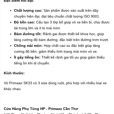
Đặc điểm nổi bật:
Chất lượng cao:
Sản phẩm được sản xuất trên dây
chuyền hiện đại, đạt tiêu chuẩn chất lượng ISO 9001.
Độ bền cao:
Cấu tạo 3 lớp bố giúp vỏ xe bền bỉ, chịu được
tải trọng lớn và ít bị mài mòn.
Bám đường tốt:
Rãnh gai được thiết kế khoa học, giúp
tăng cường độ bám đường, đặc biệt trên đường trơn trượt.
Chống mài mòn:
Hợp chất cao su đặc biệt giúp tăng
cường độ bền, giảm thiểu tình trạng mài mòn vỏ xe.
Ít gây tiếng ồn:
Thiết kế rãnh gai tối ưu giúp giảm thiểu
tiếng ồn khi di chuyển.
Kích thước:
Vỏ Primaax SK33 có 3 size dùng ruột, phù hợp với nhiều loại xe
khác nhau
Cửa Hàng Phụ Tùng HP - Primaax Cần Thơ