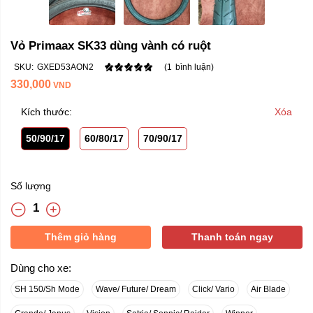
Vỏ Primaax SK33 dùng vành có ruột
SKU:
GXED53AON2
(
1
bình luận)
330,000
VND
Kích thước:
Xóa
50/90/17
60/80/17
70/90/17
Số lượng
Thêm giỏ hàng
Thanh toán ngay
Dùng cho xe:
SH 150/Sh Mode
Wave/ Future/ Dream
Click/ Vario
Air Blade