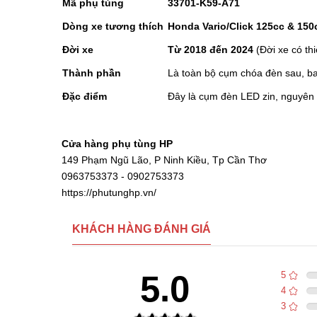
Mã phụ tùng
33701-K59-A71
Dòng xe tương thích
Honda Vario/Click 125cc & 150
Đời xe
Từ 2018 đến 2024
(Đời xe có th
Thành phần
Là toàn bộ cụm chóa đèn sau, ba
Đặc điểm
Đây là cụm đèn LED zin, nguyên b
Cửa hàng phụ tùng HP
149 Phạm Ngũ Lão, P Ninh Kiều, Tp Cần Thơ
0963753373 - 0902753373
https://phutunghp.vn/
KHÁCH HÀNG ĐÁNH GIÁ
5.0
5
4
3