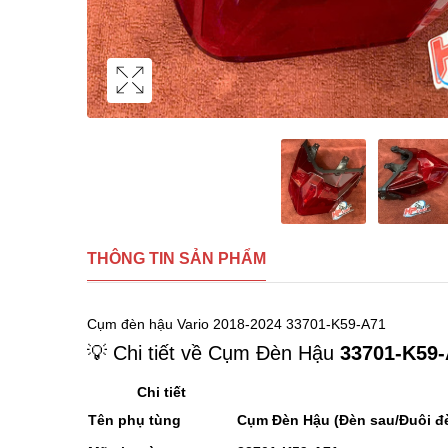
THÔNG TIN SẢN PHẨM
Cụm đèn hậu Vario 2018-2024 33701-K59-A71
💡 Chi tiết về Cụm Đèn Hậu
33701-K59
Chi tiết
Tên phụ tùng
Cụm Đèn Hậu (Đèn sau/Đuôi đ