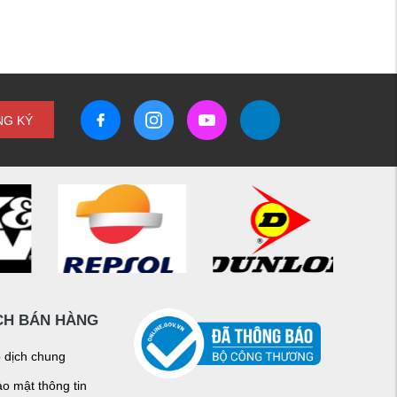
NG KÝ
CH BÁN HÀNG
o dịch chung
o mật thông tin