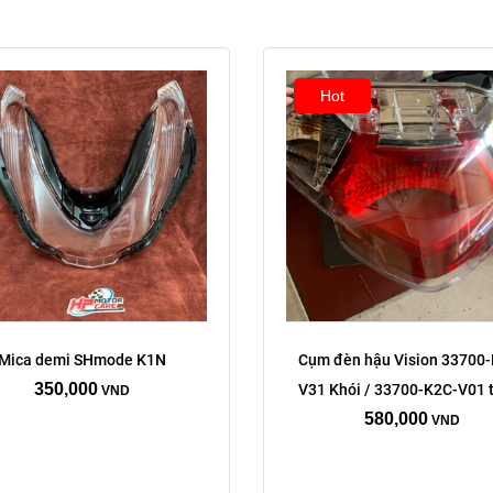
Hot
Mica demi SHmode K1N
Cụm đèn hậu Vision 33700
350,000
V31 Khói / 33700-K2C-V01 
VND
580,000
VND