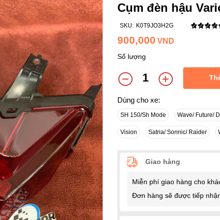
Cụm đèn hậu Vari
SKU:
K0T9JO3H2G
900,000
VND
Số lượng
Th
Dùng cho xe:
SH 150/Sh Mode
Wave/ Future/ 
Vision
Satria/ Sonnic/ Raider
Giao hàng
Miễn phí giao hàng cho khá
Đơn hàng sẽ được tiếp nhận