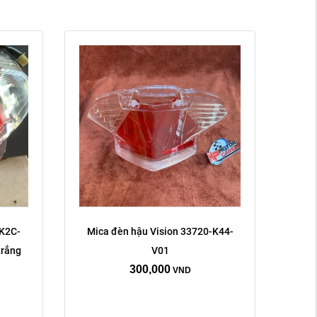
-K2C-
Mica đèn hậu Vision 33720-K44-
trắng
V01
300,000
VND