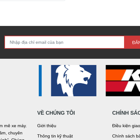
ĐĂ
VỀ CHÚNG TÔI
CHÍNH SÁ
đam mê xe máy.
Giới thiệu
Điều kiện gia
n tâm, chuyên
Thông tin kỹ thuật
Chính sách bả
mình”. Chúng