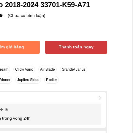
o 2018-2024 33701-K59-A71
(Chưa có bình luận)
êm giỏ hàng
Thanh toán ngay
Dream
Click/ Vario
Air Blade
Grande/ Janus
Winner
Jupiter/ Sirius
Exciter
ch lẻ
 trong vòng 24h