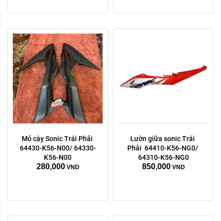
Mỏ cày Sonic Trái Phải 
Lườn giữa sonic Trái 
Trái phải:
Trái phải:
64430-K56-N00/ 64330-
Phải  64410-K56-NG0/ 
phải
trái
phải
trái
K56-N00
64310-K56-NG0
280,000
850,000
VND
VND
Xóa
Xóa