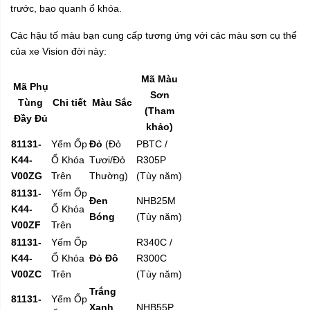
trước, bao quanh ổ khóa.
Các hậu tố màu bạn cung cấp tương ứng với các màu sơn cụ thể
của xe Vision đời này:
Mã Màu
Mã Phụ
Sơn
Tùng
Chi tiết
Màu Sắc
(Tham
Đầy Đủ
khảo)
81131-
Yếm Ốp
Đỏ
(Đỏ
PBTC /
K44-
Ổ Khóa
Tươi/Đỏ
R305P
V00ZG
Trên
Thường)
(Tùy năm)
81131-
Yếm Ốp
Đen
NHB25M
K44-
Ổ Khóa
Bóng
(Tùy năm)
V00ZF
Trên
81131-
Yếm Ốp
R340C /
K44-
Ổ Khóa
Đỏ Đô
R300C
V00ZC
Trên
(Tùy năm)
Trắng
81131-
Yếm Ốp
Xanh
NHB55P