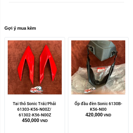
phải
trái
Xóa
Gợi ý mua kèm
Tai thỏ Sonic Trái/Phải 
Ốp đầu đèn Sonic 6130B-
Trái phải:
Trái phải:
61303-K56-N00Z/ 
K56-N00
420,000
phải
trái
phải
trái
61302-K56-N00Z
VND
450,000
VND
Xóa
Xóa