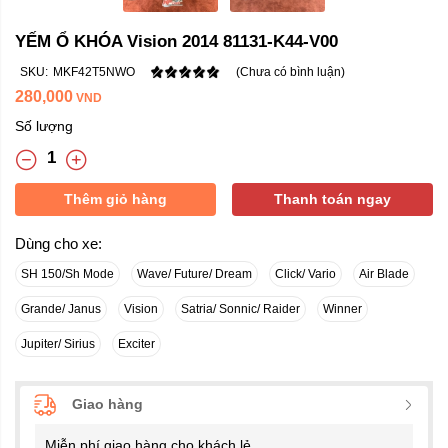
YẾM Ổ KHÓA Vision 2014 81131-K44-V00
SKU:
MKF42T5NWO
(Chưa có bình luận)
280,000
VND
Số lượng
Thêm giỏ hàng
Thanh toán ngay
Dùng cho xe:
SH 150/Sh Mode
Wave/ Future/ Dream
Click/ Vario
Air Blade
Grande/ Janus
Vision
Satria/ Sonnic/ Raider
Winner
Jupiter/ Sirius
Exciter
Giao hàng
Miễn phí giao hàng cho khách lẻ