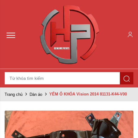
YẾM Ổ KHÓA Vision 2014 81131-K44-V00
Trang chủ
Dàn áo