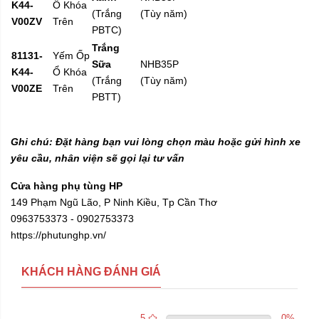
K44-
Ổ Khóa
(Trắng
(Tùy năm)
V00ZV
Trên
PBTC)
Trắng
81131-
Yếm Ốp
Sữa
NHB35P
K44-
Ổ Khóa
(Trắng
(Tùy năm)
V00ZE
Trên
PBTT)
Ghi chú: Đặt hàng bạn vui lòng chọn màu hoặc gửi hình xe
yêu cầu, nhân viện sẽ gọi lại tư vấn
Cửa hàng phụ tùng HP
149 Phạm Ngũ Lão, P Ninh Kiều, Tp Cần Thơ
0963753373 - 0902753373
https://phutunghp.vn/
KHÁCH HÀNG ĐÁNH GIÁ
5
0
%