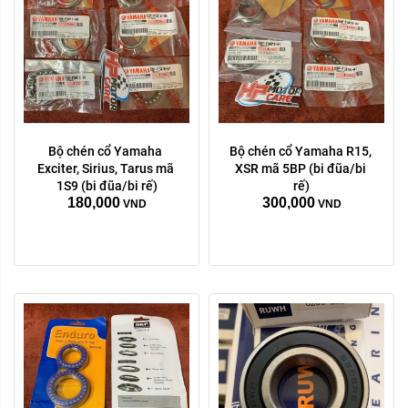
Bộ chén cổ Yamaha 
Bộ chén cổ Yamaha R15, 
Hãng xe:
Exciter, Sirius, Tarus mã 
XSR mã 5BP (bi đũa/bi 
Honda
Yamaha
1S9 (bi đũa/bi rế)
rế)
180,000
300,000
VND
VND
Xóa