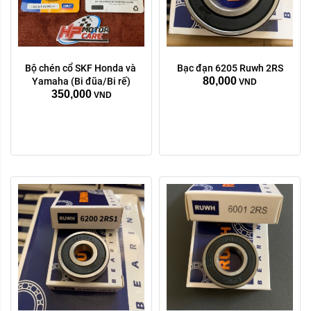
Bộ chén cổ SKF Honda và 
Bạc đạn 6205 Ruwh 2RS
80,000
Yamaha (Bi đũa/Bi rế)
VND
350,000
VND