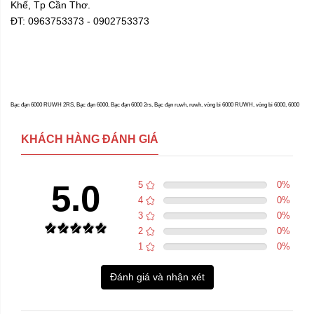
Khế, Tp Cần Thơ.
ĐT: 0963753373 - 0902753373
Bạc đạn 6000 RUWH 2RS, Bạc đạn 6000, Bạc đạn 6000 2rs, Bạc đạn ruwh, ruwh, vòng bi 6000 RUWH, vòng bi 6000, 6000
KHÁCH HÀNG ĐÁNH GIÁ
5.0
5
0
%
4
0
%
3
0
%
2
0
%
1
0
%
Đánh giá và nhận xét