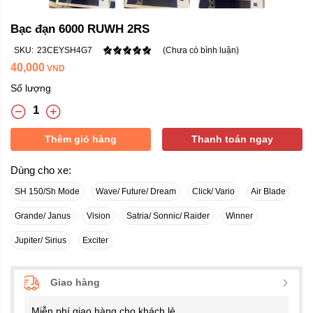
Bạc đạn 6000 RUWH 2RS
SKU:
23CEYSH4G7
(Chưa có bình luận)
40,000
VND
Số lượng
Thêm giỏ hàng
Thanh toán ngay
Dùng cho xe:
SH 150/Sh Mode
Wave/ Future/ Dream
Click/ Vario
Air Blade
Grande/ Janus
Vision
Satria/ Sonnic/ Raider
Winner
Jupiter/ Sirius
Exciter
Giao hàng
Miễn phí giao hàng cho khách lẻ