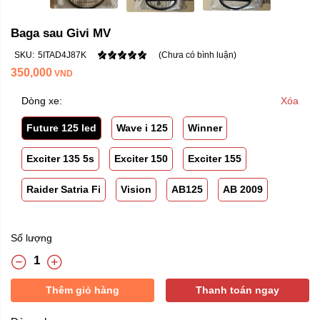
Baga sau Givi MV
SKU:
5ITAD4J87K
(Chưa có bình luận)
350,000
VND
Dòng xe:
Xóa
Future 125 led
Wave i 125
Winner
Exciter 135 5s
Exciter 150
Exciter 155
Raider Satria Fi
Vision
AB125
AB 2009
Số lượng
Thêm giỏ hàng
Thanh toán ngay