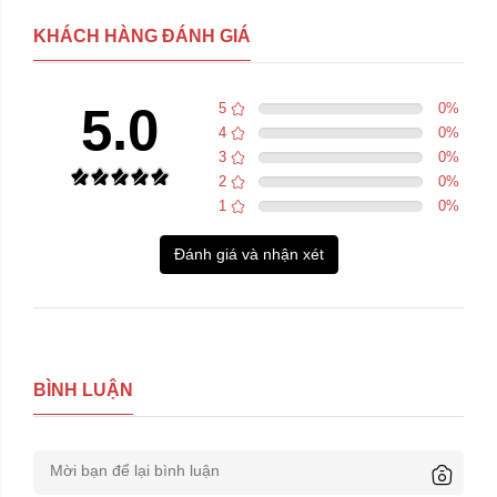
KHÁCH HÀNG ĐÁNH GIÁ
5.0
5
0
%
4
0
%
3
0
%
2
0
%
1
0
%
Đánh giá và nhận xét
BÌNH LUẬN