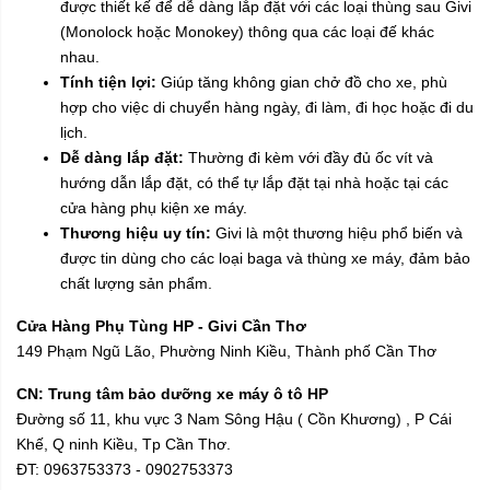
được thiết kế để dễ dàng lắp đặt với các loại thùng sau Givi
(Monolock hoặc Monokey) thông qua các loại đế khác
nhau.
Tính tiện lợi:
Giúp tăng không gian chở đồ cho xe, phù
hợp cho việc di chuyển hàng ngày, đi làm, đi học hoặc đi du
lịch.
Dễ dàng lắp đặt:
Thường đi kèm với đầy đủ ốc vít và
hướng dẫn lắp đặt, có thể tự lắp đặt tại nhà hoặc tại các
cửa hàng phụ kiện xe máy.
Thương hiệu uy tín:
Givi là một thương hiệu phổ biến và
được tin dùng cho các loại baga và thùng xe máy, đảm bảo
chất lượng sản phẩm.
Cửa Hàng Phụ Tùng HP - Givi Cần Thơ
149 Phạm Ngũ Lão, Phường Ninh Kiều, Thành phố Cần Thơ
CN: Trung tâm bảo dưỡng xe máy ô tô HP
Đường số 11, khu vực 3 Nam Sông Hậu ( Cồn Khương) , P Cái
Khế, Q ninh Kiều, Tp Cần Thơ.
ĐT: 0963753373 - 0902753373