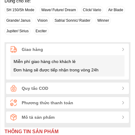
Dùng cho xe:
SH 150/Sh Mode
Wave/ Future/ Dream
Click/ Vario
Air Blade
Grande/ Janus
Vision
Satria/ Sonnic/ Raider
Winner
Jupiter/ Sirius
Exciter
Giao hàng
Miễn phí giao hàng cho khách lẻ
Đơn hàng sẽ được tiếp nhận trong vòng 24h
Quy tắc COD
Phương thức thanh toán
Mô tả sản phẩm
THÔNG TIN SẢN PHẨM