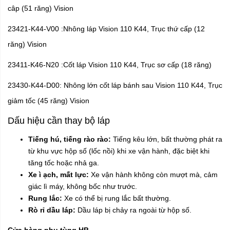
câp (51 răng) Vision
23421-K44-V00 :Nhông láp Vision 110 K44, Trục thứ cấp (12
răng) Vision
23411-K46-N20 :Cốt láp Vision 110 K44, Trục sơ cấp (18 răng)
23430-K44-D00: Nhông lớn cốt láp bánh sau Vision 110 K44, Trục
giảm tốc (45 răng) Vision
Dấu hiệu cần thay bộ láp
Tiếng hú, tiếng rào rào:
Tiếng kêu lớn, bất thường phát ra
từ khu vực hộp số (lốc nồi) khi xe vận hành, đặc biệt khi
tăng tốc hoặc nhả ga.
Xe ì ạch, mất lực:
Xe vận hành không còn mượt mà, cảm
giác lì máy, không bốc như trước.
Rung lắc:
Xe có thể bị rung lắc bất thường.
Rò rỉ dầu láp:
Dầu láp bị chảy ra ngoài từ hộp số.
Cửa hàng phụ tùng HP