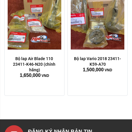
Bộ lap Air Blade 110 
Bộ lap Vario 2018 23411-
23411-K46-N20 (chính 
K59-A70
1,500,000
hãng)
VND
1,650,000
VND
ĐĂNG KÝ NHẬN BẢN TIN