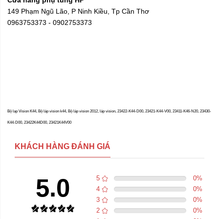
149 Phạm Ngũ Lão, P Ninh Kiều, Tp Cần Thơ
0963753373 - 0902753373
Bộ lap Vision K44, Bộ láp vision k44, Bộ láp vision 2012, láp vision, 23422-K44-D00, 23421-K44-V00, 23411-K46-N20, 23430-
K44-D00, 23422K44D00, 23421K44V00
KHÁCH HÀNG ĐÁNH GIÁ
5.0
5
0
%
4
0
%
3
0
%
2
0
%