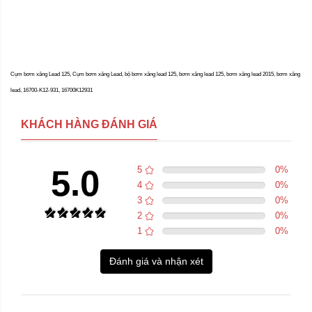
Cụm bơm xăng Lead 125, Cụm bơm xăng Lead, bộ bơm xăng lead 125, bơm xăng lead 125, bơm xăng lead 2015, bơm xăng
lead, 16700-K12-931, 16700K12931
KHÁCH HÀNG ĐÁNH GIÁ
5.0
5
0
%
4
0
%
3
0
%
2
0
%
1
0
%
Đánh giá và nhận xét