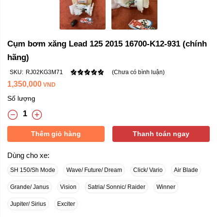
Cụm bơm xăng Lead 125 2015 16700-K12-931 (chính
hãng)
SKU:
RJ02KG3M71
(Chưa có bình luận)
1,350,000
VND
Số lượng
Thêm giỏ hàng
Thanh toán ngay
Dùng cho xe:
SH 150/Sh Mode
Wave/ Future/ Dream
Click/ Vario
Air Blade
Grande/ Janus
Vision
Satria/ Sonnic/ Raider
Winner
Jupiter/ Sirius
Exciter