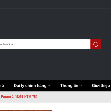
hủ
Đại lý chính hãng
Thông tin
Giới thiệu
 Future 2 45251-KTM-752