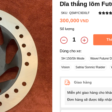
Dĩa thắng lõm Fut
SKU:
QSMYC9D0LF
300,000
VND
Số lượng
Th
Dùng cho xe:
SH 150/Sh Mode
Wave/ Future/ 
Vision
Satria/ Sonnic/ Raider
Giao hàng
Miễn phí giao hàng cho khá
Đơn hàng sẽ được tiếp nhận