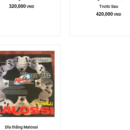
xciter 155
Vario click
320,000
Trước Sau
VND
Exciter 150
420,000
VND
Xóa
Dĩa thắng Malossi