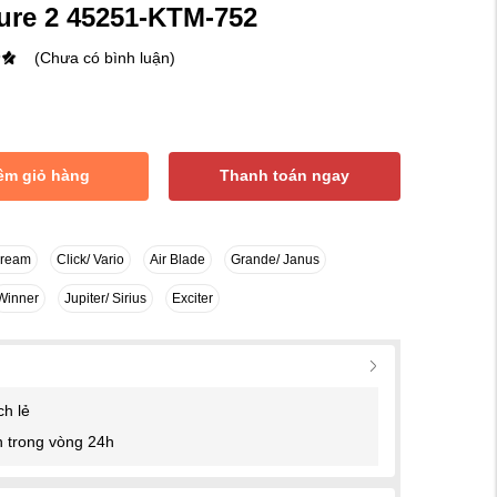
ure 2 45251-KTM-752
(Chưa có bình luận)
êm giỏ hàng
Thanh toán ngay
Dream
Click/ Vario
Air Blade
Grande/ Janus
Winner
Jupiter/ Sirius
Exciter
ch lẻ
 trong vòng 24h