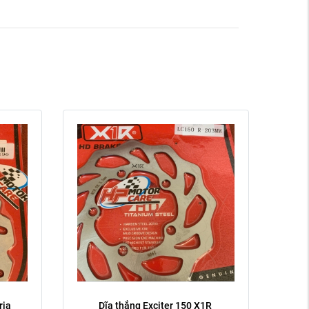
Trước
Sau
Xóa
ia 
Dĩa thắng Exciter 150 X1R 