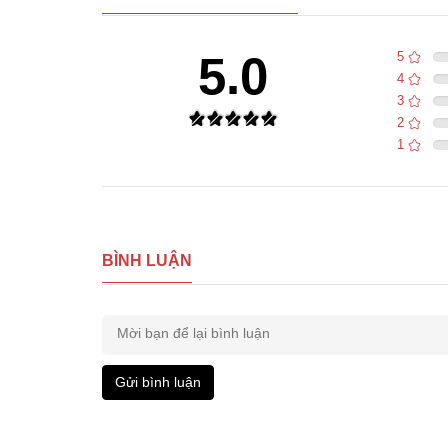
5.0
5
4
3
2
1
BÌNH LUẬN
Gửi bình luận