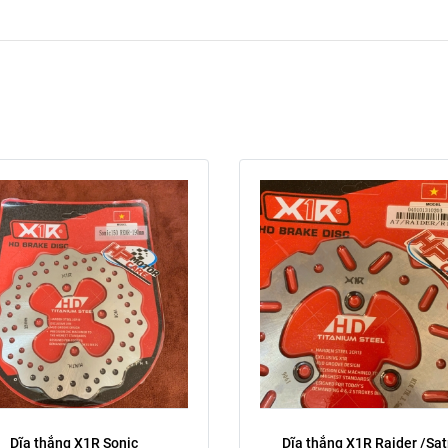
Trước
Sau
Xóa
Dòng xe:
Dĩa thắng X1R Sonic
Dĩa thắng X1R Raider /Satr