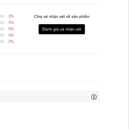
0
%
Chia sẻ nhận xét về sản phẩm
0
%
0
%
Đánh giá và nhận xét
0
%
0
%
Trước Sau: