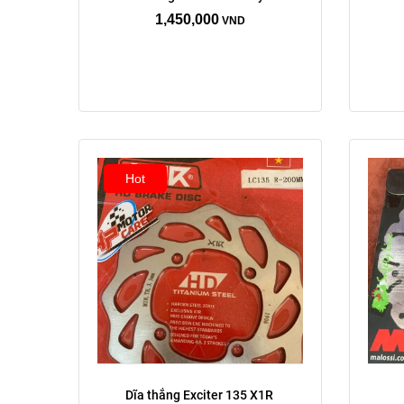
E
1,450,000
Trước
Sau
VND
Xóa
Hot
Dĩa thắng Exciter 135 X1R 