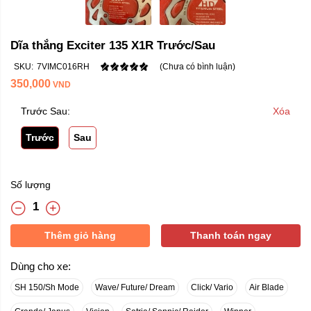
Dĩa thắng Exciter 135 X1R Trước/Sau
SKU:
7VIMC016RH
(Chưa có bình luận)
350,000
VND
Trước Sau:
Xóa
Trước
Sau
Số lượng
Thêm giỏ hàng
Thanh toán ngay
Dùng cho xe:
SH 150/Sh Mode
Wave/ Future/ Dream
Click/ Vario
Air Blade