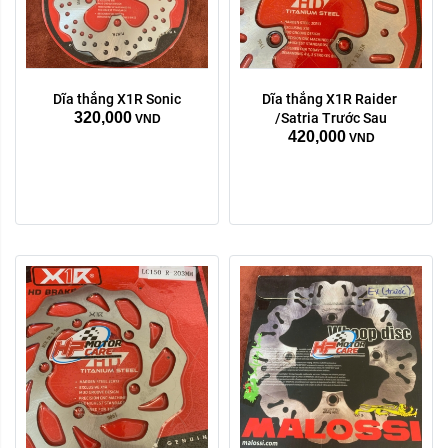
Dòng xe:
Dĩa thắng X1R Sonic
Dĩa thắng X1R Raider 
Exciter 155
Trước Sau:
320,000
/Satria Trước Sau
VND
420,000
Trước
Sau
Vario click
VND
Xóa
Exciter 150
Xóa