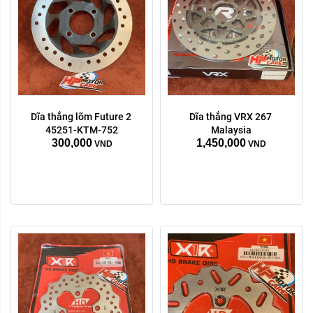
Dĩa thắng lõm Future 2 
Dĩa thắng VRX 267 
Trước Sau:
45251-KTM-752
Malaysia
300,000
1,450,000
Trước
Sau
VND
VND
Xóa