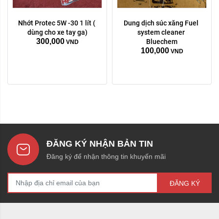
Nhớt Protec 5W -30 1 lít ( 
Dung dịch súc xăng Fuel 
dùng cho xe tay ga)
system cleaner 
300,000
Bluechem
VND
100,000
VND
ĐĂNG KÝ NHẬN BẢN TIN
Đăng ký để nhận thông tin khuyến mãi
ĐĂNG KÝ