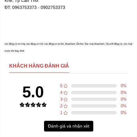
Khế, Tp Cần Thơ.
ĐT: 0963753373 - 0902753373
súc động cơ xe máy, súc động cơ ô tô, súc động cơ xe hơi, bluechem cần thơ, Súc máy bluechem, Vệ sinh động cơ, súc máy
trước khi thay nhớt
KHÁCH HÀNG ĐÁNH GIÁ
5.0
5
0
%
4
0
%
3
0
%
2
0
%
1
0
%
Đánh giá và nhận xét