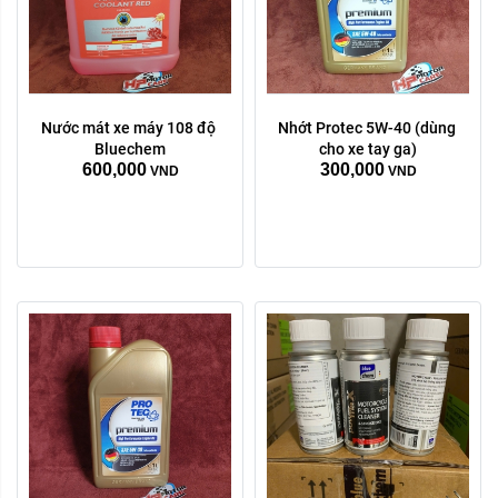
Nước mát xe máy 108 độ 
Nhớt Protec 5W-40 (dùng 
Dung tích:
Bluechem
cho xe tay ga)
600,000
300,000
50ml
250ml
VND
VND
Xóa