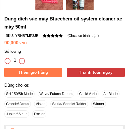
Dung dịch súc máy Bluechem oil system cleaner xe
máy 50ml
SKU:
YRNB7MP3JE
(Chưa có bình luận)
90,000
VND
Số lượng
Thêm giỏ hàng
Thanh toán ngay
Dùng cho xe:
SH 150/Sh Mode
Wave/ Future/ Dream
Click/ Vario
Air Blade
Grande/ Janus
Vision
Satria/ Sonnic/ Raider
Winner
Jupiter/ Sirius
Exciter