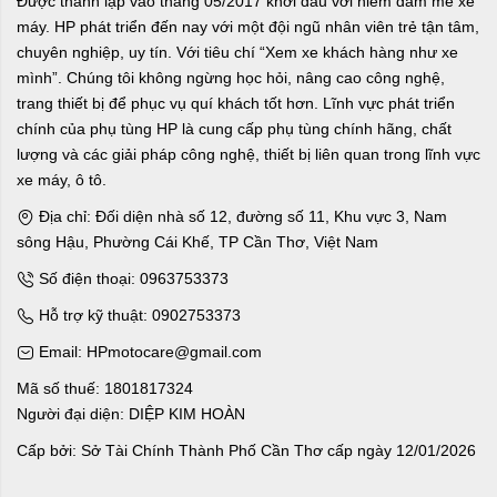
Được thành lập vào tháng 05/2017 khởi đầu với niềm đam mê xe
máy. HP phát triển đến nay với một đội ngũ nhân viên trẻ tận tâm,
chuyên nghiệp, uy tín. Với tiêu chí “Xem xe khách hàng như xe
mình”. Chúng tôi không ngừng học hỏi, nâng cao công nghệ,
trang thiết bị để phục vụ quí khách tốt hơn. Lĩnh vực phát triển
chính của phụ tùng HP là cung cấp phụ tùng chính hãng, chất
lượng và các giải pháp công nghệ, thiết bị liên quan trong lĩnh vực
xe máy, ô tô.
Địa chỉ: Đối diện nhà số 12, đường số 11, Khu vực 3, Nam
sông Hậu, Phường Cái Khế, TP Cần Thơ, Việt Nam
Số điện thoại: 0963753373
Hỗ trợ kỹ thuật: 0902753373
Email: HPmotocare@gmail.com
Mã số thuế: 1801817324
Người đại diện: DIỆP KIM HOÀN
Cấp bởi: Sở Tài Chính Thành Phố Cần Thơ cấp ngày 12/01/2026