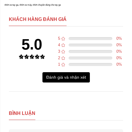
nhớt xe tay ga, nhớt xe máy, nhớt chuyên dùng cho tay ga
KHÁCH HÀNG ĐÁNH GIÁ
5.0
5
0
%
4
0
%
3
0
%
2
0
%
1
0
%
Đánh giá và nhận xét
BÌNH LUẬN