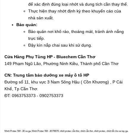
để xác định đúng loại nhớt và dung tích cần thay thế.
Thực hiện thay nhớt định kỳ theo khuyến cáo của
nhà sản xuất.
Bảo quản:
Bảo quản nơi khô ráo, thoáng mát, tránh ánh nắng
trực tiếp.
Đậy kín nắp chai sau khi sử dụng.
Cửa Hàng Phụ Tùng HP - Bluechem Cần Thơ
149 Phạm Ngũ Lão, Phường Ninh Kiều, Thành phố Cần Thơ
CN: Trung tâm bảo dưỡng xe máy ô tô HP
Đường số 11, khu vực 3 Nam Sông Hậu ( Cồn Khương) , P Cái
Khế, Tp Cần Thơ.
ĐT: 0963753373 - 0902753373
Nhớt Protec 5W -30 xe ga, Nhớt Protec 5W -30 P8070, nhớt protec cần thơ, nhớt cần thơ, nhớt protec, nhớt tốt cho xe tay ga,