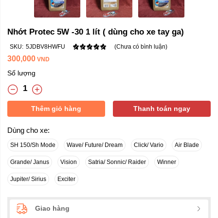
Nhớt Protec 5W -30 1 lít ( dùng cho xe tay ga)
SKU:
5JDBV8HWFU
(Chưa có bình luận)
300,000
VND
Số lượng
Thêm giỏ hàng
Thanh toán ngay
Dùng cho xe:
SH 150/Sh Mode
Wave/ Future/ Dream
Click/ Vario
Air Blade
Grande/ Janus
Vision
Satria/ Sonnic/ Raider
Winner
Jupiter/ Sirius
Exciter
Giao hàng