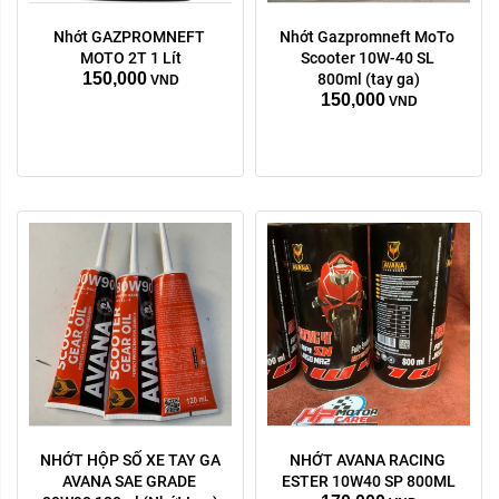
Nhớt GAZPROMNEFT 
Nhớt Gazpromneft MoTo 
MOTO 2T 1 Lít
Scooter 10W-40 SL 
150,000
800ml (tay ga)
VND
150,000
VND
NHỚT HỘP SỐ XE TAY GA 
NHỚT AVANA RACING 
AVANA SAE GRADE 
ESTER 10W40 SP 800ML