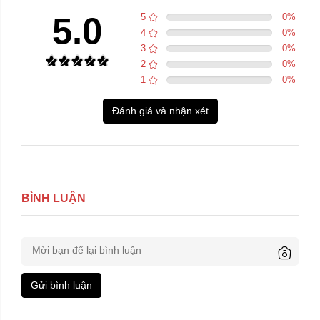
5.0
5
0
%
4
0
%
3
0
%
2
0
%
1
0
%
Đánh giá và nhận xét
BÌNH LUẬN
Gửi bình luận