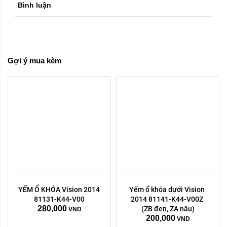
Bình luận
Gợi ý mua kèm
YẾM Ổ KHÓA Vision 2014 
Yếm ổ khóa dưới Vision 
Trái phải:
Trái phải:
81131-K44-V00
2014 81141-K44-V00Z 
280,000
phải
trái
phải
trái
(ZB đen, ZA nâu)
VND
200,000
VND
Xóa
Xóa