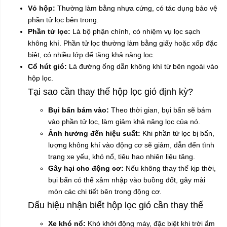
Vỏ hộp:
Thường làm bằng nhựa cứng, có tác dụng bảo vệ
phần tử lọc bên trong.
Phần tử lọc:
Là bộ phận chính, có nhiệm vụ lọc sạch
không khí. Phần tử lọc thường làm bằng giấy hoặc xốp đặc
biệt, có nhiều lớp để tăng khả năng lọc.
Cổ hút gió:
Là đường ống dẫn không khí từ bên ngoài vào
hộp lọc.
Tại sao cần thay thế hộp lọc gió định kỳ?
Bụi bẩn bám vào:
Theo thời gian, bụi bẩn sẽ bám
vào phần tử lọc, làm giảm khả năng lọc của nó.
Ảnh hưởng đến hiệu suất:
Khi phần tử lọc bị bẩn,
lượng không khí vào động cơ sẽ giảm, dẫn đến tình
trạng xe yếu, khó nổ, tiêu hao nhiên liệu tăng.
Gây hại cho động cơ:
Nếu không thay thế kịp thời,
bụi bẩn có thể xâm nhập vào buồng đốt, gây mài
mòn các chi tiết bên trong động cơ.
Dấu hiệu nhận biết hộp lọc gió cần thay thế
Xe khó nổ:
Khó khởi động máy, đặc biệt khi trời ẩm