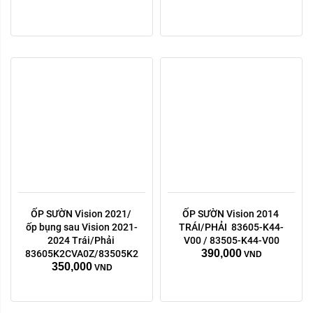
ỐP SƯỜN Vision 2021/ 
ỐP SƯỜN Vision 2014 
Trái phải:
ốp bụng sau Vision 2021-
TRÁI/PHẢI  83605-K44-
phải
trái
2024 Trái/Phải 
V00 / 83505-K44-V00
390,000
83605K2CVA0Z/83505K2CVA0Z
VND
Xóa
350,000
VND