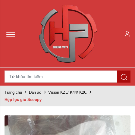
Trang chủ
Dàn áo
Vision KZL/ K44/ K2C
Hộp lọc gió Scoopy