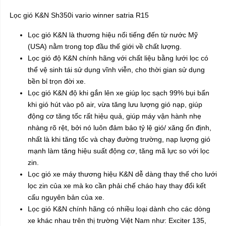
Lọc gió K&N Sh350i vario winner satria R15
Lọc gió K&N
là thương hiệu nổi tiếng đến từ nước Mỹ
(USA) nằm trong top đầu thế giới về chất lượng.
Lọc gió độ K&N chính hãng với chất liệu bằng lưới lọc có
thể vệ sinh tái sử dụng vĩnh viễn, cho thời gian sử dụng
bền bỉ trọn đời xe.
Lọc gió K&N độ khi gắn lên xe giúp lọc sạch 99% bụi bẩn
khi gió hút vào pô air, vừa tăng lưu lượng gió nạp, giúp
động cơ tăng tốc rất hiệu quả, giúp máy vận hành nhẹ
nhàng rõ rệt, bởi nó luôn đảm bảo tỷ lệ gió/ xăng ổn định,
nhất là khi tăng tốc và chạy đường trường, nạp lượng gió
mạnh làm tăng hiệu suất động cơ, tăng mã lực so với lọc
zin.
Lọc gió xe máy thương hiệu K&N dễ dàng thay thế cho lưới
lọc zin của xe mà ko cần phải chế cháo hay thay đổi kết
cấu nguyên bản của xe.
Lọc gió K&N chính hãng có nhiều loại dành cho các dòng
xe khác nhau trên thị trường Việt Nam như: Exciter 135,