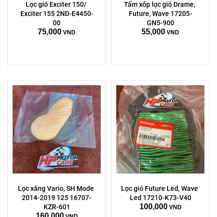
Lọc gió Exciter 150/ 
Tấm xốp lọc gió Drame, 
Exciter 155 2ND-E4450-
Future, Wave 17205-
00
GN5-900
75,000
55,000
VND
VND
Lọc xăng Vario, SH Mode 
Lọc gió Future Led, Wave 
2014-2019 125 16707-
Led 17210-K73-V40
100,000
KZR-601
VND
160,000
VND