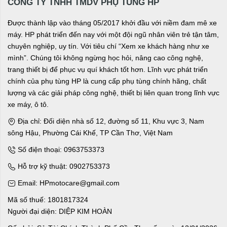
CÔNG TY TNHH TMDV PHỤ TÙNG HP
Được thành lập vào tháng 05/2017 khởi đầu với niềm đam mê xe
máy. HP phát triển đến nay với một đội ngũ nhân viên trẻ tận tâm,
chuyên nghiệp, uy tín. Với tiêu chí “Xem xe khách hàng như xe
mình”. Chúng tôi không ngừng học hỏi, nâng cao công nghệ,
trang thiết bị để phục vụ quí khách tốt hơn. Lĩnh vực phát triển
chính của phụ tùng HP là cung cấp phụ tùng chính hãng, chất
lượng và các giải pháp công nghệ, thiết bị liên quan trong lĩnh vực
xe máy, ô tô.
Địa chỉ: Đối diện nhà số 12, đường số 11, Khu vực 3, Nam
sông Hậu, Phường Cái Khế, TP Cần Thơ, Việt Nam
Số điện thoại: 0963753373
Hỗ trợ kỹ thuật: 0902753373
Email: HPmotocare@gmail.com
Mã số thuế: 1801817324
Người đại diện: DIỆP KIM HOÀN