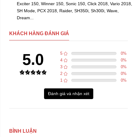
Exciter 150, Winner 150, Sonic 150, Click 2018, Vario 2018,
SH Mode, PCX 2018, Raider, SH350i, Sh300i, Wave,
Dream...
KHÁCH HÀNG ĐÁNH GIÁ
5.0
5
0
%
4
0
%
3
0
%
2
0
%
1
0
%
Đánh giá và nhận xét
BÌNH LUẬN