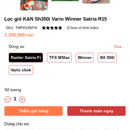
Lọc gió K&N Sh350i Vario Winner Satria R15
SKU:
TWF9S3IMYK
(Chưa có bình luận)
1,300,000
VND
Dòng xe:
Xóa
Raider Satria Fi
TFX MSlaz
Winner
SH 350i
Vario click
Số lượng
Thêm giỏ hàng
Thanh toán ngay
Dùng cho xe: