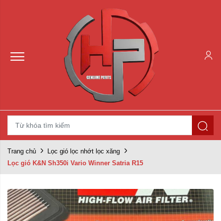
Trang chủ
Lọc gió lọc nhớt lọc xăng
Lọc gió K&N Sh350i Vario Winner Satria R15