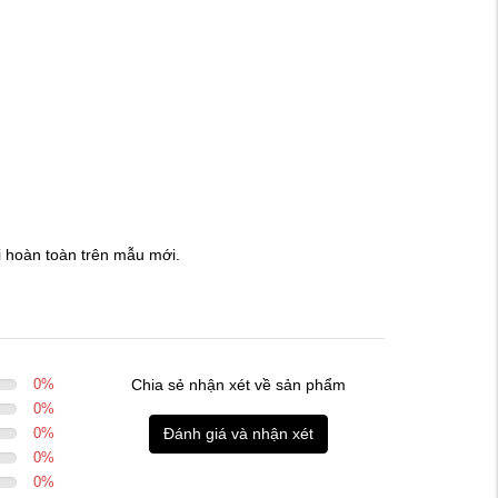
ổi hoàn toàn trên mẫu mới.
0
%
Chia sẻ nhận xét về sản phẩm
0
%
0
%
Đánh giá và nhận xét
0
%
0
%