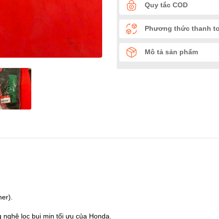
Quy tắc COD
Phương thức thanh t
Mô tả sản phẩm
ner).
 nghệ lọc bụi mịn tối ưu của Honda.