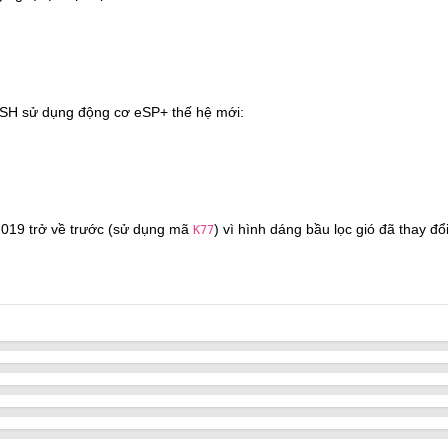
e SH sử dụng động cơ eSP+ thế hệ mới:
019 trở về trước (sử dụng mã
) vì hình dáng bầu lọc gió đã thay đ
K77