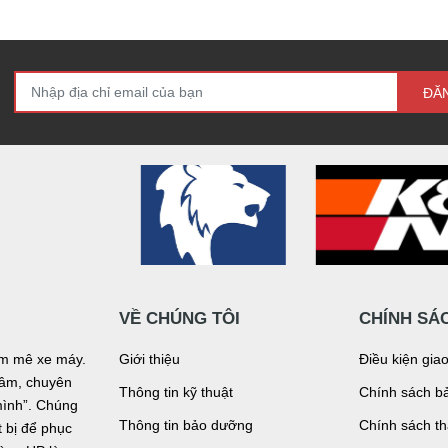
ĐĂ
VỀ CHÚNG TÔI
CHÍNH SÁ
đam mê xe máy.
Giới thiệu
Điều kiện gia
n tâm, chuyên
Thông tin kỹ thuật
Chính sách bả
mình”. Chúng
Thông tin bảo dưỡng
Chính sách t
bị để phục