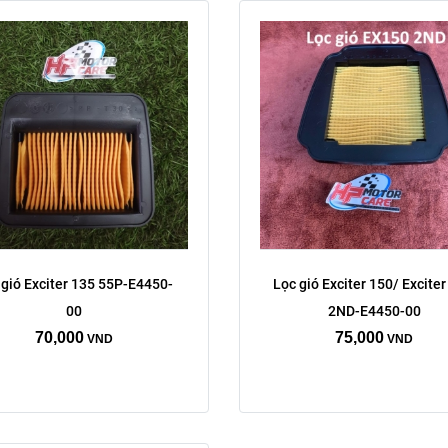
 gió Exciter 135 55P-E4450-
Lọc gió Exciter 150/ Exciter
00
2ND-E4450-00
70,000
75,000
VND
VND