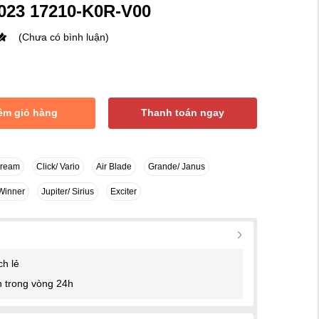
2023 17210-K0R-V00
(Chưa có bình luận)
êm giỏ hàng
Thanh toán ngay
Dream
Click/ Vario
Air Blade
Grande/ Janus
Winner
Jupiter/ Sirius
Exciter
ch lẻ
 trong vòng 24h