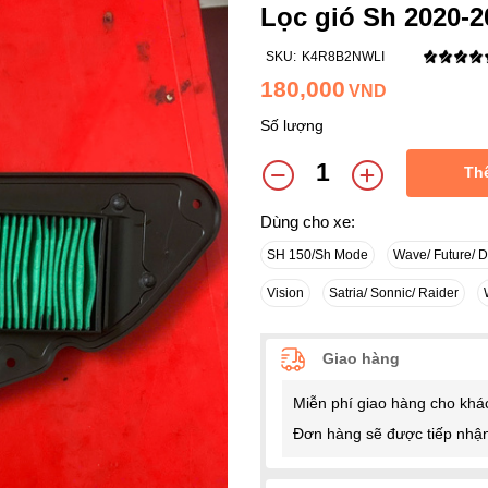
Lọc gió Sh 2020-
SKU:
K4R8B2NWLI
180,000
VND
Số lượng
Th
Dùng cho xe:
SH 150/Sh Mode
Wave/ Future/ 
Vision
Satria/ Sonnic/ Raider
Giao hàng
Miễn phí giao hàng cho khá
Đơn hàng sẽ được tiếp nhận