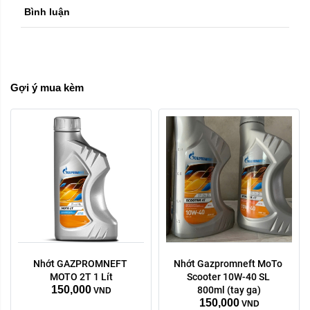
Bình luận
Gợi ý mua kèm
Nhớt GAZPROMNEFT 
Nhớt Gazpromneft MoTo 
MOTO 2T 1 Lít
Scooter 10W-40 SL 
150,000
800ml (tay ga)
VND
150,000
VND