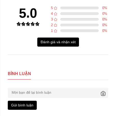
5.0
5
0
%
4
0
%
3
0
%
2
0
%
1
0
%
Đánh giá và nhận xét
BÌNH LUẬN
Gửi bình luận