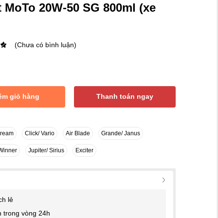
 MoTo 20W-50 SG 800ml (xe
(Chưa có bình luận)
êm giỏ hàng
Thanh toán ngay
Dream
Click/ Vario
Air Blade
Grande/ Janus
Winner
Jupiter/ Sirius
Exciter
ch lẻ
 trong vòng 24h