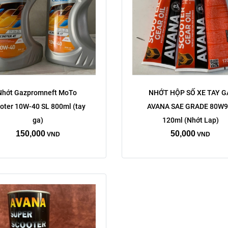
Nhớt Gazpromneft MoTo 
NHỚT HỘP SỐ XE TAY GA
oter 10W-40 SL 800ml (tay 
AVANA SAE GRADE 80W9
ga)
120ml (Nhớt Lap)
150,000
50,000
VND
VND