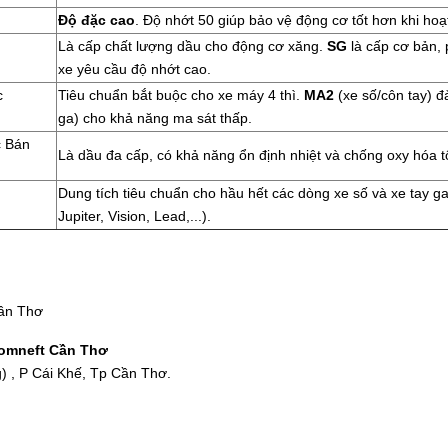
Độ đặc cao
. Độ nhớt 50 giúp bảo vệ động cơ tốt hơn khi hoạt
Là cấp chất lượng dầu cho động cơ xăng.
SG
là cấp cơ bản, 
xe yêu cầu độ nhớt cao.
c
Tiêu chuẩn bắt buộc cho xe máy 4 thì.
MA2
(xe số/côn tay) đ
ga) cho khả năng ma sát thấp.
c Bán
Là dầu đa cấp, có khả năng ổn định nhiệt và chống oxy hóa tố
Dung tích tiêu chuẩn cho hầu hết các dòng xe số và xe tay ga
Jupiter, Vision, Lead,...).
ần Thơ
romneft Cần Thơ
 , P Cái Khế, Tp Cần Thơ.