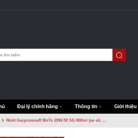
hủ
Đại lý chính hãng
Thông tin
Giới thiệu
Nhớt Gazpromneft MoTo 20W-50 SG 800ml (xe số, ...