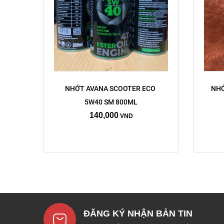
NHỚT AVANA SCOOTER ECO 
NHỚ
5W40 SM 800ML
140,000
VND
ĐĂNG KÝ NHẬN BẢN TIN