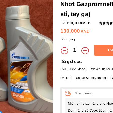
Nhớt Gazpromneft
số, tay ga)
SKU:
DQTH08RSFB
130,000
VND
Số lượng
Th
Dùng cho xe:
SH 150/Sh Mode
Wave/ Future/ 
Vision
Satria/ Sonnic/ Raider
Giao hàng
Miễn phí giao hàng cho khá
Đơn hàng sẽ được tiếp nhận