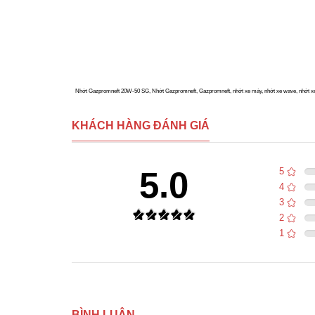
Nhớt Gazpromneft 20W-50 SG, Nhớt Gazpromneft, Gazpromneft, nhớt xe máy, nhớt xe wave, nhớt xe fu
KHÁCH HÀNG ĐÁNH GIÁ
5.0
5
4
3
2
1
BÌNH LUẬN