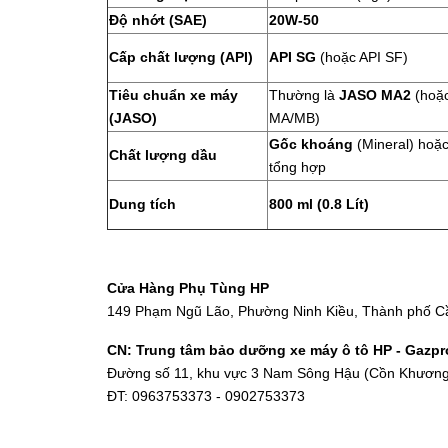
Độ nhớt (SAE)
20W-50
Cấp chất lượng (API)
API SG
(hoặc API SF)
Tiêu chuẩn xe máy
Thường là
JASO MA2
(hoặ
(JASO)
MA/MB)
Gốc khoáng
(Mineral) hoặ
Chất lượng dầu
tổng hợp
Dung tích
800 ml (0.8 Lít)
Cửa Hàng Phụ Tùng HP
149 Phạm Ngũ Lão, Phường Ninh Kiều, Thành phố C
CN: Trung tâm bảo dưỡng xe máy ô tô HP - Gazp
Đường số 11, khu vực 3 Nam Sông Hậu (Cồn Khương)
ĐT: 0963753373 - 0902753373