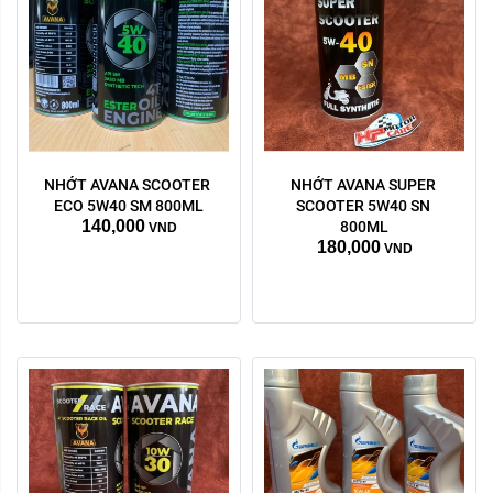
NHỚT AVANA SCOOTER 
NHỚT AVANA SUPER 
Dung tích:
ECO 5W40 SM 800ML
SCOOTER 5W40 SN 
140,000
1 lít
0.8 L
800ML
VND
180,000
VND
Xóa