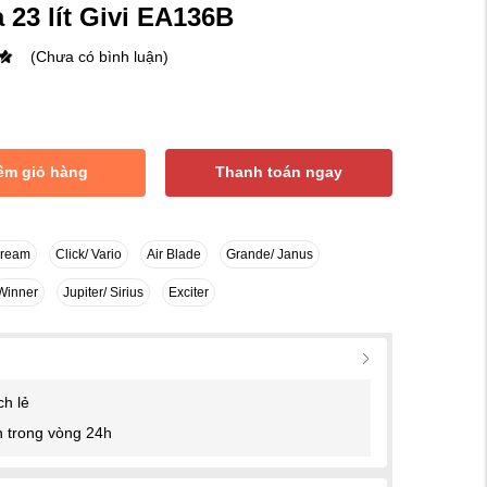
 23 lít Givi EA136B
(Chưa có bình luận)
êm giỏ hàng
Thanh toán ngay
Dream
Click/ Vario
Air Blade
Grande/ Janus
Winner
Jupiter/ Sirius
Exciter
ch lẻ
 trong vòng 24h