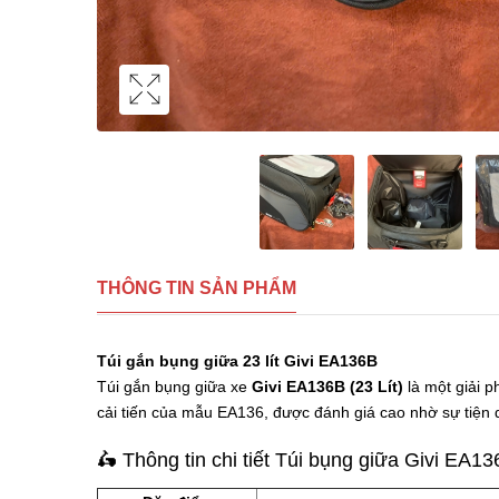
THÔNG TIN SẢN PHẨM
Túi gắn bụng giữa 23 lít Givi EA136B
Túi gắn bụng giữa xe
Givi EA136B (23 Lít)
là một giải p
cải tiến của mẫu EA136, được đánh giá cao nhờ sự tiện 
🛵 Thông tin chi tiết Túi bụng giữa Givi EA1