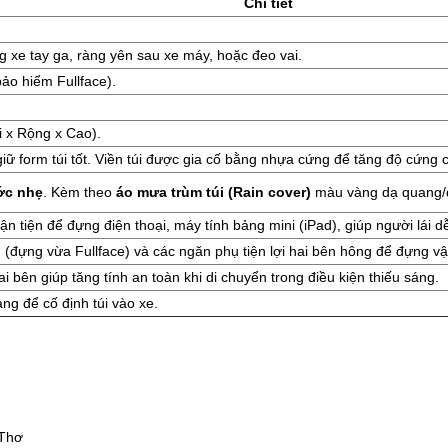
Chi tiết
 xe tay ga, ràng yên sau xe máy, hoặc đeo vai.
ảo hiểm Fullface).
i x Rộng x Cao).
giữ form túi tốt. Viền túi được gia cố bằng nhựa cứng để tăng độ cứng 
ớc nhẹ
. Kèm theo
áo mưa trùm túi (Rain cover)
màu vàng dạ quang/đe
n tiện để đựng điện thoại, máy tính bảng mini (iPad), giúp người lái
(đựng vừa Fullface) và các ngăn phụ tiện lợi hai bên hông để đựng vậ
 bên giúp tăng tính an toàn khi di chuyển trong điều kiện thiếu sáng.
àng để cố định túi vào xe.
 Thơ