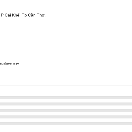
 P Cái Khế, Tp Cần Thơ.
vi cần thơ, túi givi