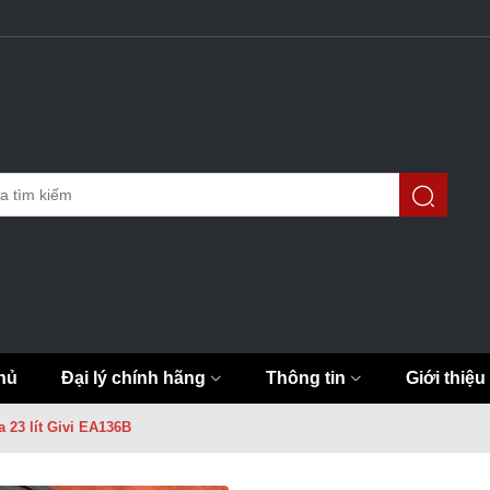
hủ
Đại lý chính hãng
Thông tin
Giới thiệu
 23 lít Givi EA136B