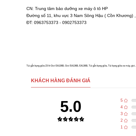
CN: Trung tâm bảo dưỡng xe máy ô tô HP
Đường số 11, khu vực 3 Nam Sông Hậu ( Cồn Khương) ,
ĐT: 0963753373 - 0902753373
Túi gắn bụng giữa 23 lít Givi EA136B, Givi EA136B, EA136B, Túi gắn bụng giữa, Túi bụng giữa xe máy, givi, gi
KHÁCH HÀNG ĐÁNH GIÁ
5.0
5
4
3
2
1