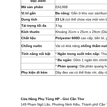
Đặc điểm
Mã sản phẩm
EA136B
Vị trí gắn
Đa năng:
Gắn ở khu vực sàn/bụng
Dung tích
23 Lít
(có thể chứa vừa một nón b
Tải trọng tối đa
3 kg.
Kích thước
Khoảng
31cm x 25cm x 29cm
(Dà
Chất liệu
Polyester 600D
cao cấp, bền bỉ, 
Chống nước
Vải có khả năng
chống thấm nư
Tính năng nổi bật
*
Ngăn trong suốt trên nắp:
Thuậ
*
Đa ngăn:
Gồm 1 ngăn lớn chính 
*
Phản quang:
Dải phản quang hai
Phụ kiện đi kèm
Dây đeo vai có thể tháo rời, dây r
Cửa Hàng Phụ Tùng HP - Givi Cần Thơ
149 Phạm Ngũ Lão, Phường Ninh Kiều, Thành phố Cần