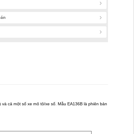
oán
er) và cả một số xe mô tô/xe số. Mẫu EA136B là phiên bản