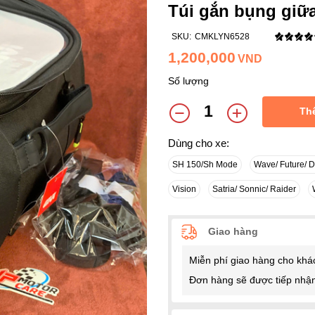
Túi gắn bụng giữa
SKU:
CMKLYN6528
1,200,000
VND
Số lượng
Th
Dùng cho xe:
SH 150/Sh Mode
Wave/ Future/ 
Vision
Satria/ Sonnic/ Raider
Giao hàng
Miễn phí giao hàng cho khá
Đơn hàng sẽ được tiếp nhận