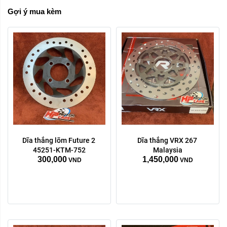
Gợi ý mua kèm
Dĩa thắng lõm Future 2 
Dĩa thắng VRX 267 
Trước Sau:
45251-KTM-752
Malaysia
300,000
1,450,000
Trước
Sau
VND
VND
Xóa