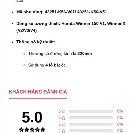
sau
Mã phụ tùng:
43251-K56-V01/ 43251-K56-V51
Dòng xe tương thích:
Honda Winner 150 V1, Winner X
(V2/V3/V4)
Thông số kỹ thuật:
Thường có đường kính là
220mm
.
Sử dụng
4 lỗ
bắt ốc.
KHÁCH HÀNG ĐÁNH GIÁ
5.0
5
0
%
4
0
%
3
0
%
2
0
%