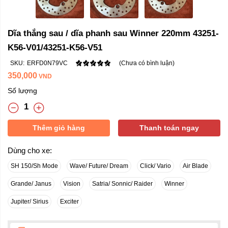
Dĩa thắng sau / dĩa phanh sau Winner 220mm 43251-
K56-V01/43251-K56-V51
SKU:
ERFD0N79VC
(Chưa có bình luận)
350,000
VND
Số lượng
Thêm giỏ hàng
Thanh toán ngay
Dùng cho xe:
SH 150/Sh Mode
Wave/ Future/ Dream
Click/ Vario
Air Blade
Grande/ Janus
Vision
Satria/ Sonnic/ Raider
Winner
Jupiter/ Sirius
Exciter