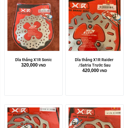
Dĩa thắng X1R Sonic
Dĩa thắng X1R Raider 
Trước Sau:
Trước Sau:
320,000
/Satria Trước Sau
VND
420,000
Trước
Sau
Trước
Sau
VND
Xóa
Xóa